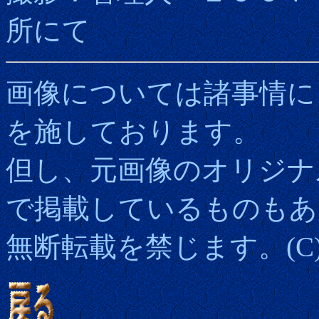
所にて
画像については諸事情に
を施しております。
但し、元画像のオリジナ
で掲載しているものもあ
無断転載を禁じます。(C)