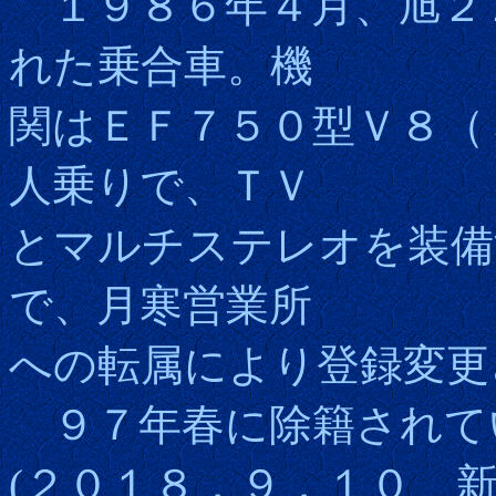
１９８６年４月、旭２
れた乗合車。機
関はＥＦ７５０型Ｖ８（
人乗りで、ＴＶ
とマルチステレオを装備
で、月寒営業所
への転属により登録変更
９７年春に除籍されて
(２０１８．９．１０ 