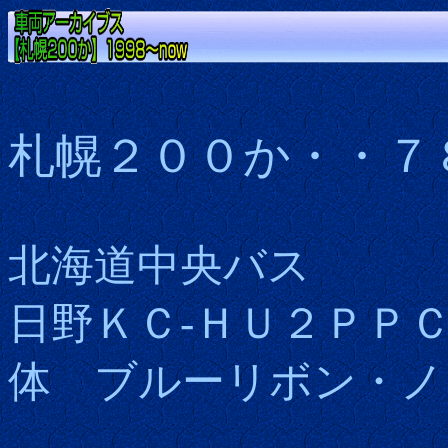
札幌２００か・・７
北海道中央バス
日野ＫＣ-ＨＵ２ＰＰ
体
ブルーリボン・ノ