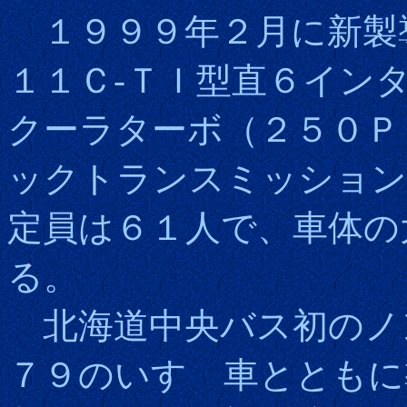
１９９９年２月に新製
１１Ｃ-ＴＩ型直６イン
クーラターボ（２５０Ｐ
ックトランスミッション
定員は６１人で、車体の
る。
北海道中央バス初のノ
７９のいすゞ車とともに