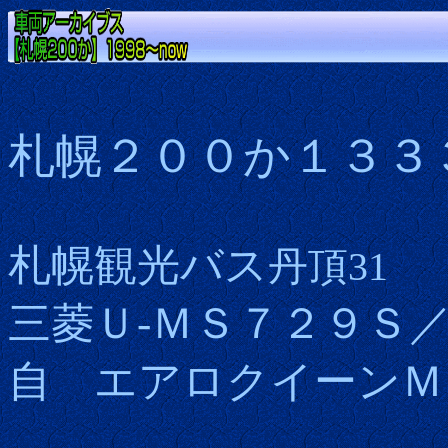
札幌２００か１３３
札幌観光バス
丹頂31
三菱Ｕ-ＭＳ７２９Ｓ
自 エアロクイーンＭ