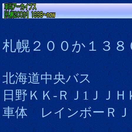
札幌２００か１３８
北海道中央バス
日野ＫＫ-ＲＪ1ＪＪ
車体 レインボーＲＪ