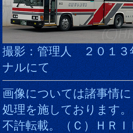
撮影：管理人 ２０１３
ナルにて
画像については諸事情に
処理を施しております。
不許転載。（Ｃ）ＨＲＩ