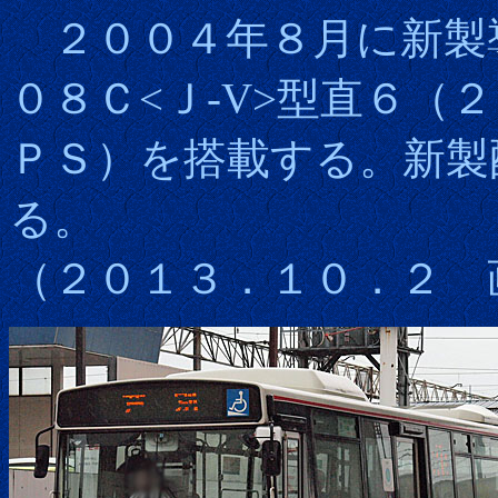
２００４年８月に新製
０８Ｃ<Ｊ-V>型直６（
ＰＳ）を搭載する。新製
る。
（２０１３．１０．２ 