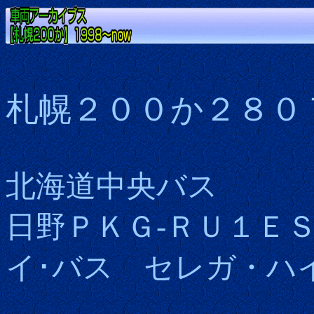
札幌２００か２８０
北海道中央バス
日野ＰＫＧ-ＲＵ１Ｅ
イ･バス セレガ・ハ