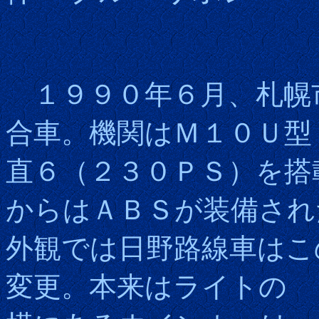
１９９０年６月、札幌
合車。機関はＭ１０Ｕ型
直６（２３０ＰＳ）を搭
からはＡＢＳが装備され
外観では日野路線車はこ
変更。本来はライトの