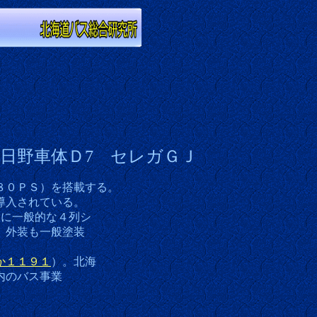
 日野車体Ｄ7 セレガＧＪ
８０ＰＳ）を搭載する。
導入されている。
後に一般的な４列シ
、外装も一般塗装
か１１９１
）。北海
内のバス事業