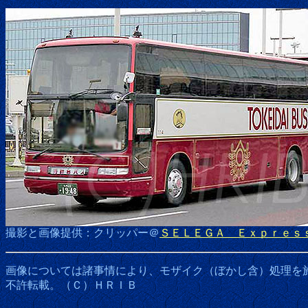
撮影と画像提供：クリッパー＠
ＳＥＬＥＧＡ Ｅｘｐｒｅｓ
画像については諸事情により、モザイク（ぼかし含）処理を
不許転載。（Ｃ）ＨＲＩＢ