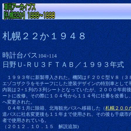
札幌２２か１９４８
時計台バス
104>114
日野Ｕ-ＲＵ３ＦＴＡＢ／１９９３年式
１９９３年に新製導入された。機関はＦ２０Ｃ型Ｖ８（３
エゾコザクラをモチーフにした塗装デザインの特別車として
内装は２+１列の３列シートとなっていたが、２０００年前
ートに改修。その際に１０４号から１１４号に社番を改番し
へ変更された。
０４年１月に除籍、北海観光バスへ移籍した（
札幌２００
道バスに社名変更後も１１年まで使用され、その後も千歳市
者で使用されている。
（２０１２．１０．１５ 解説追加)