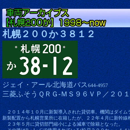
札幌２００か３８１２
ジェイ・アール北海道バス
644-4957
三菱ふそうＱＲＧ-ＭＳ９６ＶＰ／２０
２０１４年１０月に新製導入された貸切車。機関はダイムラー
新製配置から札幌営業所に在籍したが、２２年４月に新幹線
２３年５月に貸切部門縮小による減車で除籍となった。