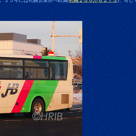
。２５年には札幌営業所へ転属(
札幌２００か６２７３
)、奇