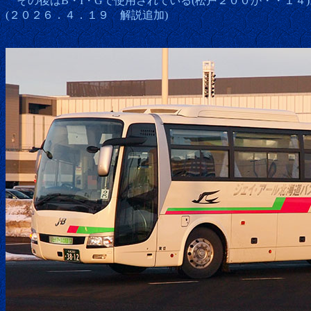
その後はB・I・Gで使用されている(松戸２００か・・１４)
(２０２６．４．１９ 解説追加)