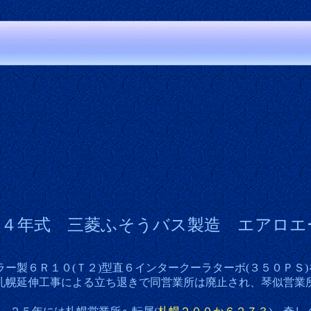
１４年式 三菱ふそうバス製造 エアロエ
製６Ｒ１０(Ｔ２)型直６インタークーラターボ(３５０ＰＳ)
札幌延伸工事による立ち退きで同営業所は廃止され、琴似営業