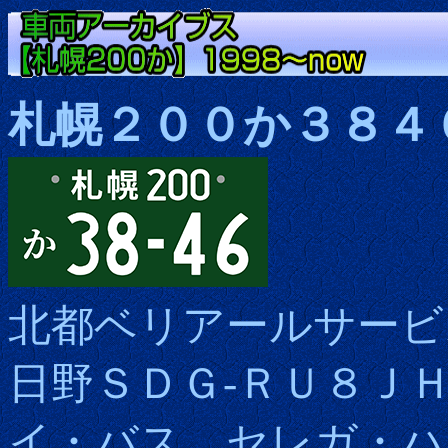
札幌２００か３８４
北都ベリアールサービ
日野ＳＤＧ-ＲＵ８Ｊ
イ・バス セレガ・ハ