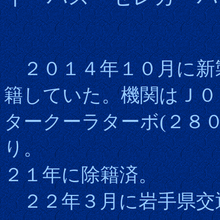
２０１４年１０月に新
籍していた。機関はＪ０８
タークーラターボ(２８
り。
２１年に除籍済。
２２年３月に岩手県交通